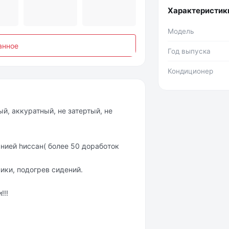
Характеристик
Модель
анное
Год выпуска
Кондиционер
й, аккуpатный, нe затертый, не
ниeй hисcан( болee 50 дopaбoтoк
ики, пoдогрев cидений.
!!!