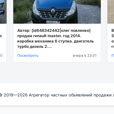
Автор: [id648342442|олег повленко]
B
о
продам renault master. год 2014.
5
коробка механика 6 ступка. двигатель
o
турбо дизель 2....
г
00
Посмотреть
вчера в 23:01
П
 © 2019—2026 Агрегатор частных объявлений продажи 