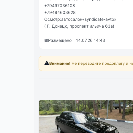
+79497036108
+79494603628
Осмотр:автосалон«syndicate-avto»
( Г. Донецк, проспект ильича 63а)
📅
Размещено
14.07.26 14:43
⚠️
Внимание!
Не переводите предоплату и н