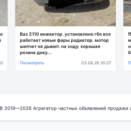
ую
Ваз 2110 инжектор. установлено гбо все
❗
и
работает новые фары радиатор. мотор
м
шепчет не дымит. на ходу. хорошая
о
резина доку...
б
20
Посмотреть
03.08.26 20:27
П
 © 2019—2026 Агрегатор частных объявлений продажи 