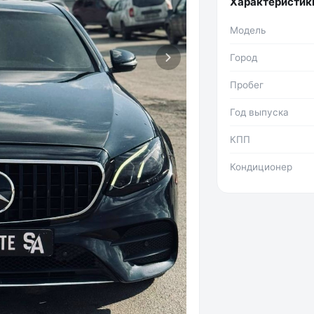
Характеристик
Фото №2
Модель
Город
Пробег
Год выпуска
КПП
Кондиционер