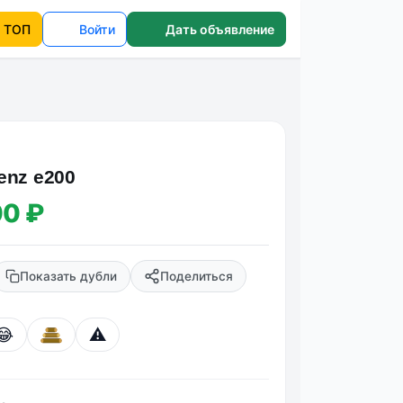
ТОП
Войти
Дать объявление
enz e200
00 ₽
Показать дубли
Поделиться
😂
⚠️