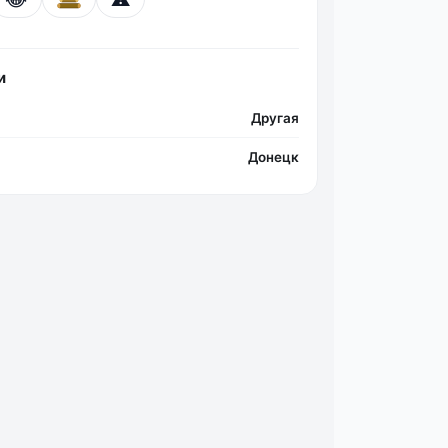
и
Фо
Другая
Донецк