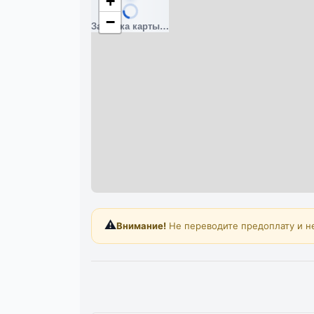
+
−
Загрузка карты…
⚠️
Внимание!
Не переводите предоплату и н