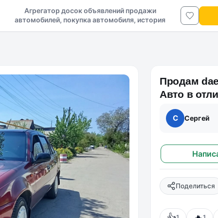
Агрегатор досок объявлений продажи
автомобилей, покупка автомобиля, история
авто в ДНР и ЛНР
Продам daew
Авто в отл
так и техн
С
Сергей
Напис
Поделиться
👍
🔥
1
1