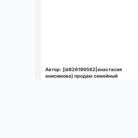
Автор: [id826199562|анастасия
анисимова] продам семейный
автомобиль chevrolet aveo 1.6 автомат
машина полностью обслужен...
Посмотреть
05.08.26 09: