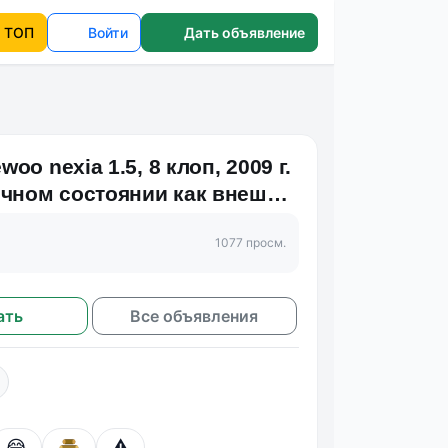
ТОП
Войти
Дать объявление
oo nexia 1.5, 8 клоп, 2009 г.
ичном состоянии как внешне,
и…
1077 просм.
ать
Все объявления
😂
⚠️