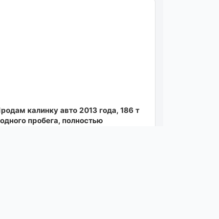
родам калинку авто 2013 года, 186 т
одного пробега, полностью
бслужена, мотор часики работает
овно не дымит масло не...
осмотреть
05.08.26 08:09