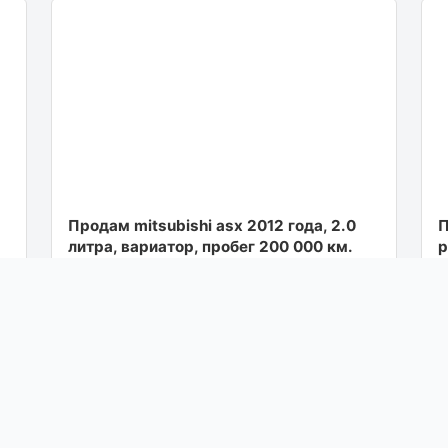
Продам mitsubishi asx 2012 года, 2.0
П
литра, вариатор, пробег 200 000 км.
р
автомобиль в отличном состоянии.
о
хорошая компле...
р
12
Посмотреть
вчера в 17:20
П