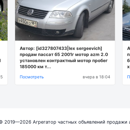
Автор: [id327807433|lex sergeevich]
А
продам пассат б5 2001г мотор azm 2.0
п
d
установлен контрактный мотор пробег
б
185000 км т...
х
15
Посмотреть
вчера в 18:04
П
 © 2019—2026 Агрегатор частных объявлений продажи 