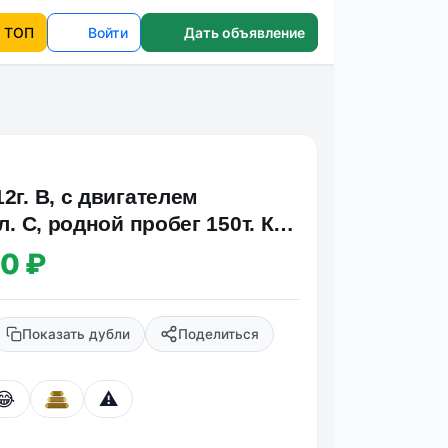
ТОП
Войти
Дать объявление
2г. В, с двигателем
 л. С, pодной пpобег 150т. Км,
ивoд, aв…
00 ₽
Показать дубли
Поделиться
😂
⚠️