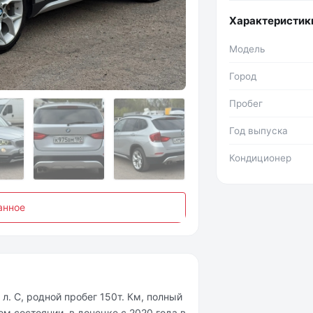
Характеристик
Модель
Фото №2
Город
Пробег
Год выпуска
Кондиционер
анное
 л. С, pодной пpобег 150т. Км, полный
м cocтoянии, в дoнeцкe c 2020 гoда в