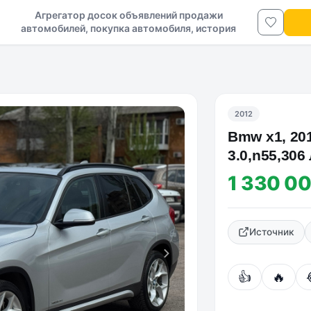
Агрегатор досок объявлений продажи
автомобилей, покупка автомобиля, история
авто в ДНР и ЛНР
2012
Bmw x1, 201
3.0,n55,306
полный пр
1 330 0
Источник
👍
🔥