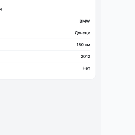
и
BMW
Фо
Донeцк
150 км
2012
Нет