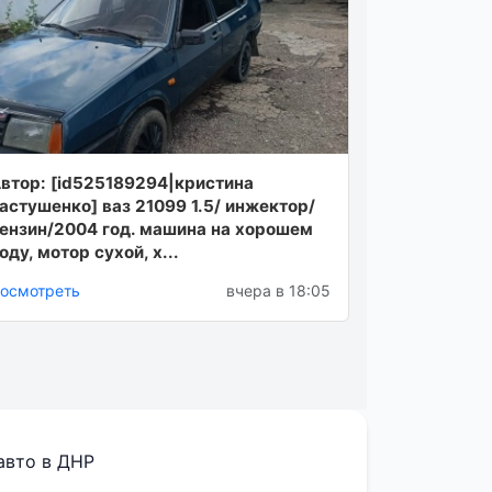
втор: [id525189294|кристина
астушенко] ваз 21099 1.5/ инжектор/
ензин/2004 год. машина на хорошем
оду, мотор сухой, х...
осмотреть
вчера в 18:05
авто в ДНР