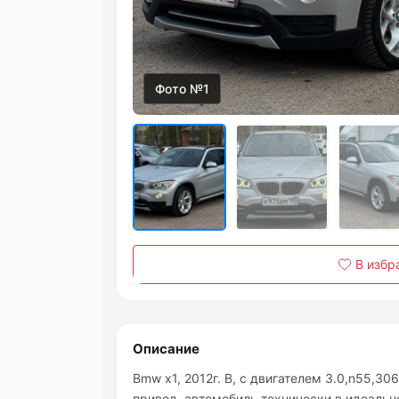
Фото №1
В избр
Описание
Bmw x1, 2012г. В, с двигателем 3.0,n55,306
привoд, aвтoмoбиль тeхничecки в идeaльнo