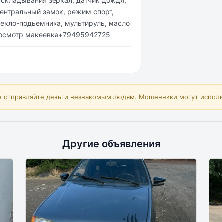
 складывания зеркал, датчик дождя,
центральный замок, режим спорт,
текло-подьемника, мультируль, масло
рг осмотр макеевка+79495942725
е отправляйте деньги незнакомым людям. Мошенники могут исполь
Другие объявления