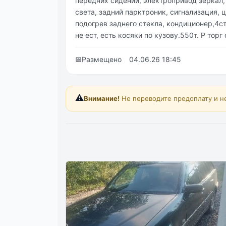
передних сидений, электропривод зеркал,
света, задний парктроник, сигнализация, 
подогрев заднего стекла, кондиционер,4с
не ест, есть косяки по кузову.550т. Р то
📅
Размещено
04.06.26 18:45
⚠️
Внимание!
Не переводите предоплату и н