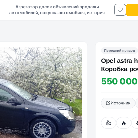
Агрегатор досок объявлений продажи
автомобилей, покупка автомобиля, история
авто в ДНР и ЛНР
Передний привод
Opel astra 
Коробка ро
передних 
550 000
Источник
👍
🔥