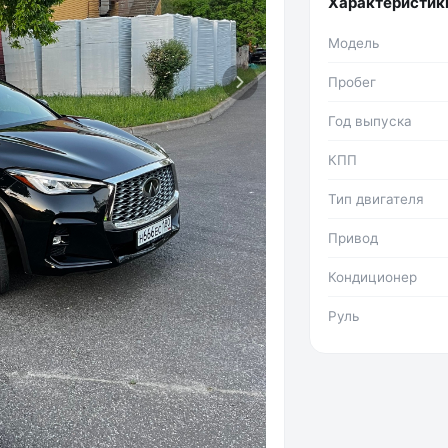
Характеристик
Модель
Пробег
Год выпуска
КПП
Тип двигателя
Привод
Кондиционер
Руль
Фото №2