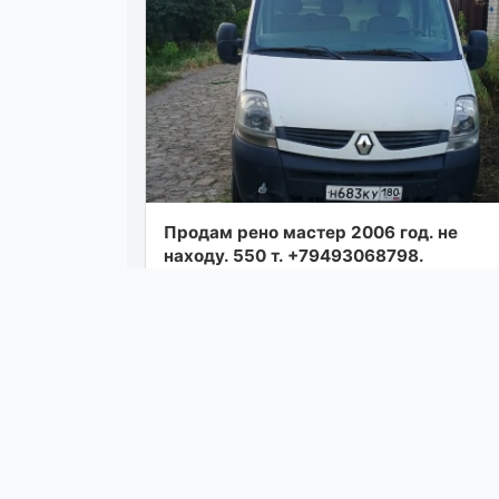
Продам рено мастер 2006 год. не
находу. 550 т. +79493068798.
возможен обмен
Посмотреть
вчера в 22: