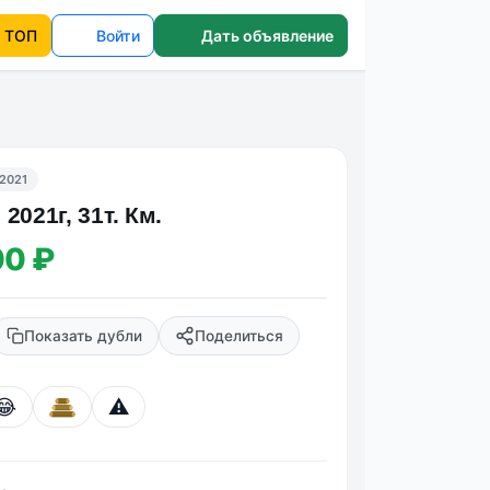
ТОП
Войти
Дать объявление
2021
. 2021г, 31т. Км.
00 ₽
Показать дубли
Поделиться
😂
⚠️