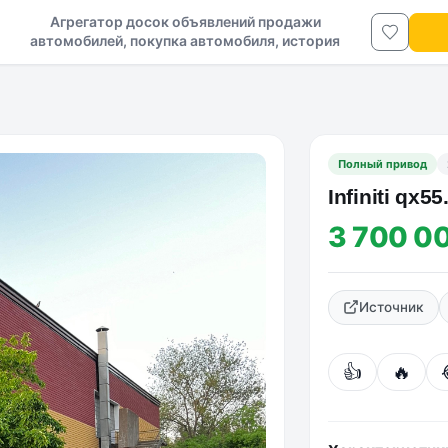
Агрегатор досок объявлений продажи
автомобилей, покупка автомобиля, история
авто в ДНР и ЛНР
Полный привод
Infiniti qx55
3 700 0
Источник
👍
🔥