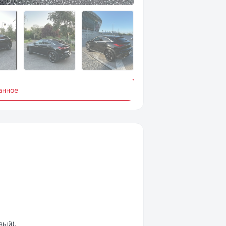
анное
вый).