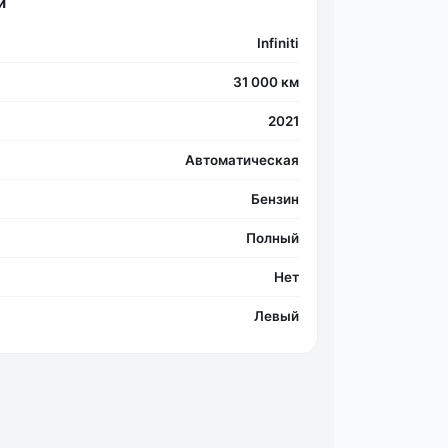
и
Infiniti
31 000 км
2021
Автоматическая
Бензин
Полный
Нет
Левый
Фо