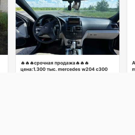
🔥🔥🔥срочная продажа🔥🔥🔥
А
цена:1.300 тыс. mercedes w204 с300
m
2010 года полный привод внутренний и
с
внешний amg-пакет двигател...
1
20
Посмотреть
вчера в 21:00
П