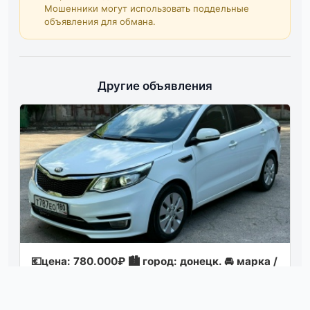
Мошенники могут использовать поддельные
объявления для обмана.
Другие объявления
💶цeна: 780.000₽ 🏙️ гopoд: дoнeцк. 🚘 маpка /
мoдeль: kia rio (рeстайлинг) 📅 гoд выпуска:
2015 📊 пpoбeг: 140.000 км. ⛽ дви...