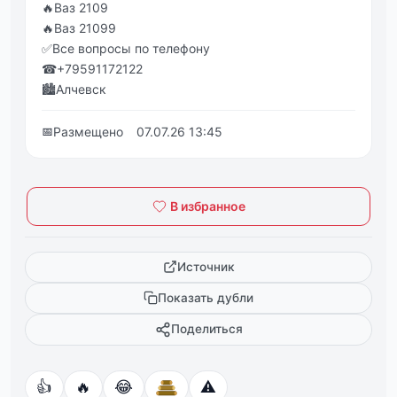
🔥Ваз 2109
🔥Ваз 21099
✅Все вопросы по телефону
☎+79591172122
🏙Алчевск
📅
Размещено
07.07.26 13:45
В избранное
Источник
Показать дубли
Поделиться
👍
🔥
😂
⚠️