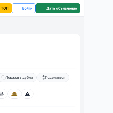
ТОП
Войти
Дать объявление
Показать дубли
Поделиться
😂
⚠️