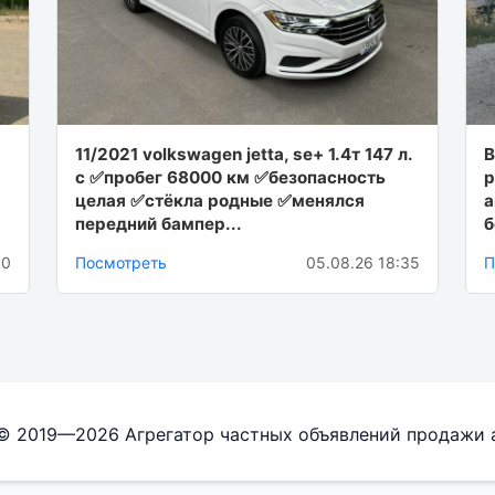
11/2021 volkswagen jetta, sе+ 1.4т 147 л.
В
с ✅пробег 68000 км ✅безопасность
р
целая ✅стёкла родные ✅менялся
а
передний бампер...
б
30
Посмотреть
05.08.26 18:35
П
 © 2019—2026 Агрегатор частных объявлений продажи 