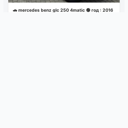
🚗 mercedes benz glc 250 4matic 🟢 год : 2016
🟢 двигатель : 2.0 л / 211л. с / бензин 🟢 акпп :
9g tronic 🟢 пробег : 105 т....
Посмотреть
06.08.26 20:00
Продам солярис в отлично состоянии,
магнитола мультимедиа с навигатором и
выходом в интернет, обогрев зоны дворников
на...