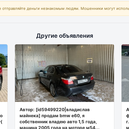
е отправляйте деньги незнакомым людям. Мошенники могут исполь
Другие объявления
Автор: [id59499220|владислав
А
go
майнека] продам bmw e60, я
ф
(
собственник владею авто 1,5 года,
г
машина 2005 года на моторе м54...
м