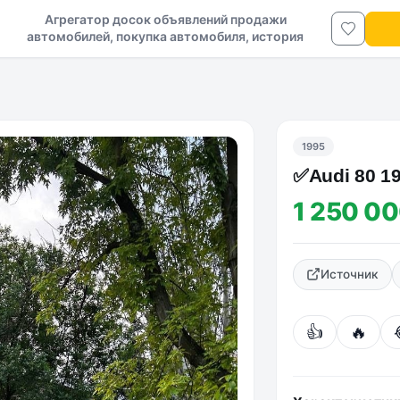
Агрегатор досок объявлений продажи
автомобилей, покупка автомобиля, история
авто в ДНР и ЛНР
1995
✅Аudi 80 19
1 250 00
Источник
👍
🔥