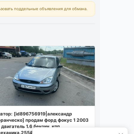
зовать поддельные объявления для обмана.
втор: [id896756919|александр
ранческо] продам форд фокус 1 2003
. двигатель 1.6 бензин. кпп
еханика.255₽торг. т 7959...