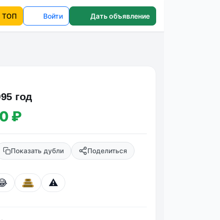
ТОП
Войти
Дать объявление
95 год
0 ₽
Показать дубли
Поделиться
😂
⚠️