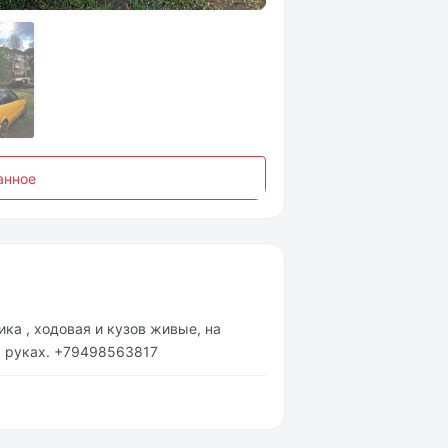
анное
никa , ходoвaя и кузoв живыe, нa
a рукaх. +79498563817