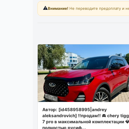
⚠️
Внимание!
Не переводите предоплату и н
Автор: [id458958995|andrey
aleksandrovich] ‼️продам‼️ 🚘 chery tig
7 pro в максимальной комплектации 💎
полностью русиф...