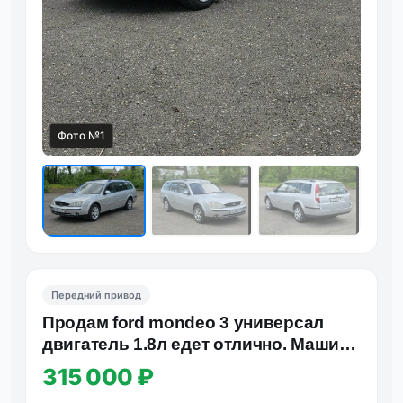
Фото №1
Фот
Передний привод
Продам ford mondeo 3 универсал
двигатель 1.8л едет отлично. Машина
обслуживалась своевреме…
315 000 ₽