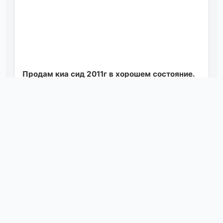
Продам киа сид 2011г в хорошем состояние.
мотор 1.4, механика, пробег 150т км. кузов
ровный, крепкий без рыжиков, есть п...
Посмотреть
сегодня в 18:40