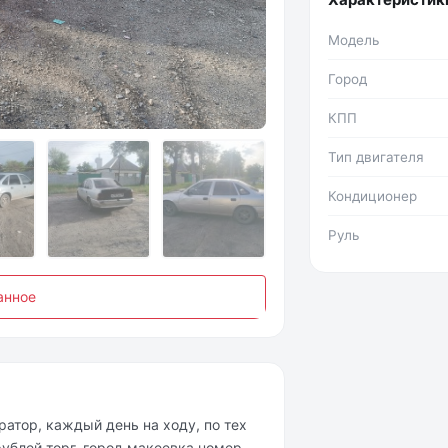
Модель
Город
Фото №2
КПП
Тип двигателя
Кондиционер
Руль
анное
ратор, каждый день на ходу, по тех
рублей торг, город макеевка номер