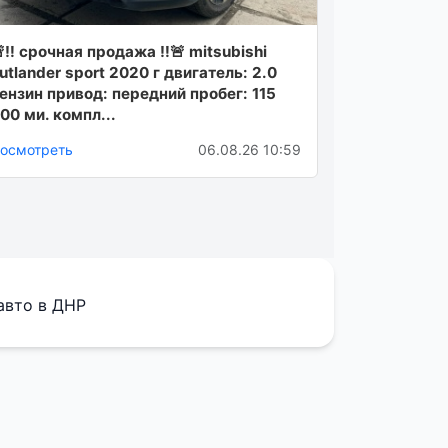
‼ срочная продажа ‼🚨 mitsubishi
utlаndеr sроrt 2020 г двигатeль: 2.0
ензин пpивод: пepедний пpoбeг: 115
00 ми. компл...
осмотреть
06.08.26 10:59
авто в ДНР