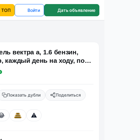
ТОП
Войти
Дать объявление
ль вектра а, 1.6 бензин,
, каждый день на ходу, по
ту днр п…
₽
Показать дубли
Поделиться
😂
⚠️
и