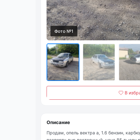
Фото №1
В избр
Описание
Продам, опель вектра а, 1.6 бензин, карбю
паспорту днр постоянный, цена 85 тысяч 