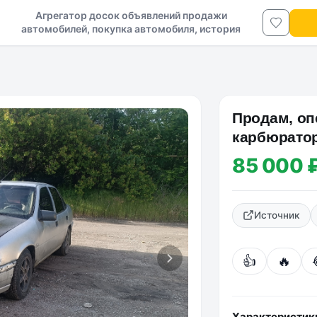
Агрегатор досок объявлений продажи
автомобилей, покупка автомобиля, история
авто в ДНР и ЛНР
Продам, опе
карбюратор
тех паспор
85 000 
Источник
👍
🔥
Характеристик