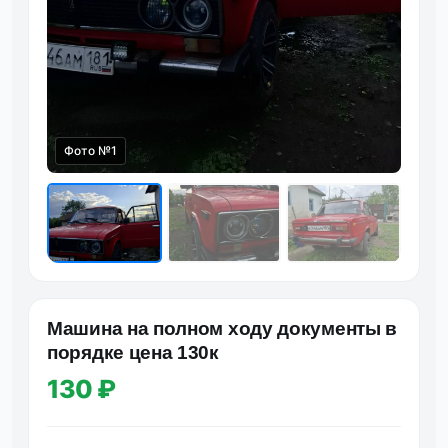
Фото №1
Фот
Машина на полном ходу документы в
порядке цена 130к
130 ₽