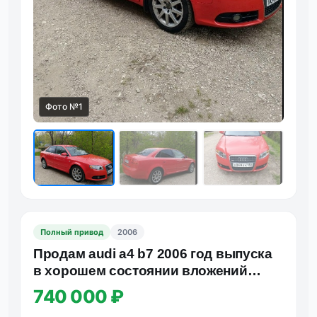
Фото №1
Фот
Полный привод
2006
Продам audi a4 b7 2006 год выпуска
в хорошем состоянии вложений
никаких не требует, обслуж…
740 000 ₽