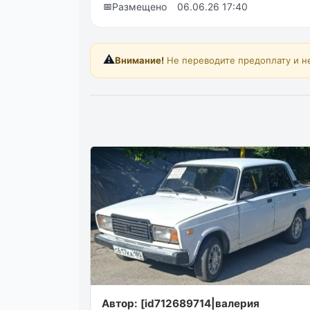
📅
Размещено
06.06.26 17:40
⚠️
Внимание!
Не переводите предоплату и н
Автор: [id712689714|валерия