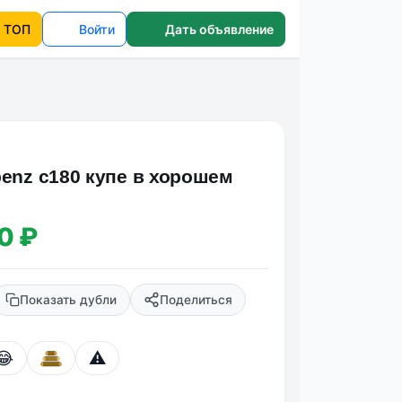
ТОП
Войти
Дать объявление
benz c180 купе в хорошем
0 ₽
Показать дубли
Поделиться
😂
⚠️