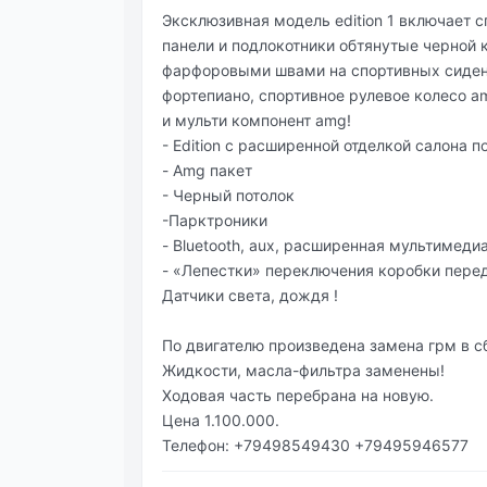
Эксклюзивная модель edition 1 включает 
панели и подлокотники обтянутые черной 
фарфоровыми швами на спортивных сиден
фортепиано, спортивное рулевое колесо a
и мульти компонент amg!
- Edition с расширенной отделкой салона 
- Amg пакет
- Черный потолок
-Парктроники
- Bluetooth, aux, расширенная мультимеди
- «Лепестки» переключения коробки перед
Датчики света, дождя !
По двигателю произведена замена грм в с
Жидкости, масла-фильтра заменены!
Ходовая часть перебрана на новую.
Цена 1.100.000.
Телефон: +79498549430 +79495946577