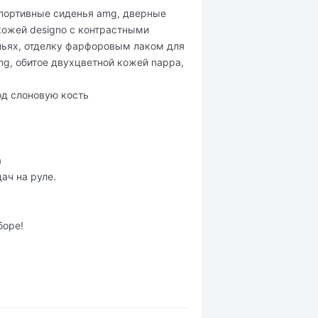
спортивные сиденья amg, дверные
кожей designo с контрастными
ьях, отделку фарфоровым лаком для
mg, обитое двухцветной кожей nappa,
под слоновую кость
а
ач на руле.
боре!