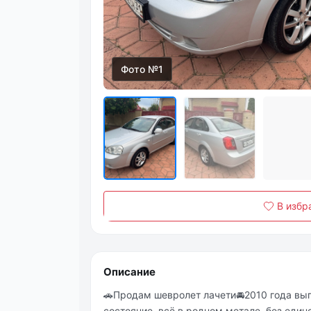
Фото №1
В избр
Описание
🚗Продам шевролет лачети🚘2010 года вып
состояние, всё в родном метале, без едино