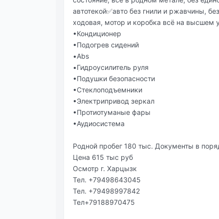
автотекой✅авто без гнили и ржавчины, без
ходовая, мотор и коробка всё на высшем 
•Кондиционер
•Подогрев сидений
•Abs
•Гидроусилитель руля
•Подушки безопасности
•Стеклоподъемники
•Электрипривод зеркал
•Протиотуманые фары
•Аудиосистема
Родной пробег 180 тыс. Документы в поряд
Цена 615 тыс руб
Осмотр г. Харцызк
Тел. +79498643045
Тел. +79498997842
Тел+79188970475