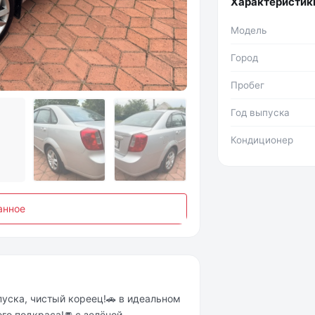
Характеристик
Модель
Город
Фото №2
Пробег
Год выпуска
Кондиционер
анное
уска, чистый кореец!🚗 в идеальном
го подкраса!🚘 с зелёной