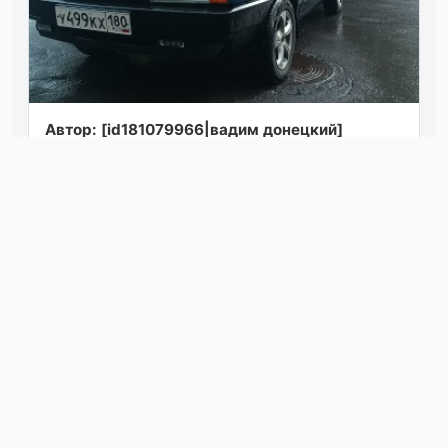
Автор: [id181079966|вадим донецкий]
продам 21099(укр. сборкп) 2008г. в салон
2114 мотор 8кл на полном боевом ходу
продаю...
Посмотреть
07.08.26 10:16