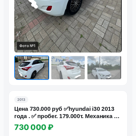
Фото №1
Фот
2013
Цена 730.000 руб ✅hyundai i30 2013
года . ✅ пробег. 179.000т. Механика 6
ступка автомоби…
730 000 ₽