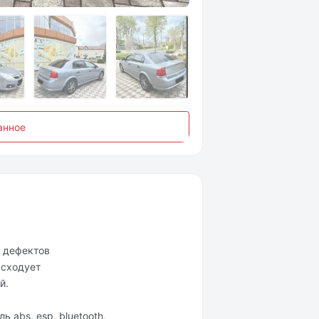
анное
з дефектов
асходует
й.
 abs, esp, bluetooth,