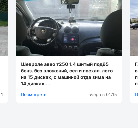
Шевроле авео т250 1.4 шитый под95
Г
бенз. без вложений, сел и поехал. лето
в
на 15 дисках, с машиной отда зима на
п
14 дисках....
п
11
Посмотреть
вчера в 01:15
П