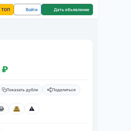
ТОП
Войти
Дать объявление
 ₽
Показать дубли
Поделиться
😂
⚠️