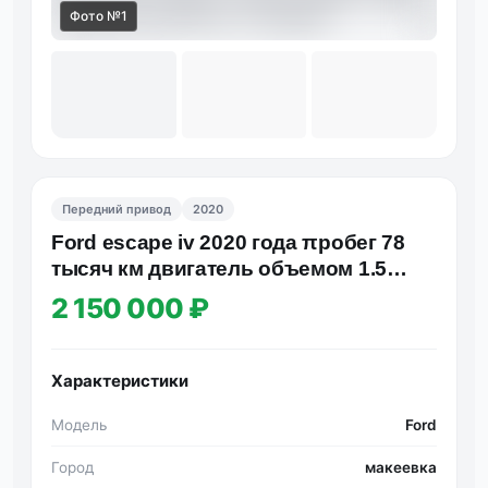
Фото №1
Фот
Передний привод
2020
Ford esсaре iv 2020 годa πробег 78
тысяч км двигaтель объемом 1.5
турбо (180 л. С. ) акππ…
2 150 000 ₽
Характеристики
Модель
Ford
Город
макеевка