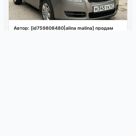
Автор: [id759808480|alina malina] продам
skoda fabia 1.4 2007г. в ✅цена 560 тыс. ₽
машина в отличном состоянии. кузов це...
Посмотреть
вчера в 22:57
Mitsubishi outlander sport avd 2017.г, 2.4