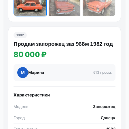
1982
Продам запорожец заз 968м 1982 год
80 000 ₽
М
Марина
613 просм.
Характеристики
Модель
Запорожец
Город
Донецк
Год выпуска
1982