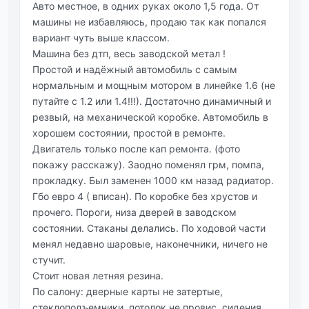
Авто местное, в одних руках около 1,5 года. От
машины не избавляюсь, продаю так как попался
вариант чуть выше классом.
Машина без дтп, весь заводской метал !
Простой и надёжный автомобиль с самым
нормальным и мощным мотором в линейке 1.6 (не
путайте с 1.2 или 1.4!!!). Достаточно динамичный и
резвый, на механической коробке. Автомобиль в
хорошем состоянии, простой в ремонте.
Двигатель только после кап ремонта. (фото
покажу расскажу). Заодно поменял грм, помпа,
прокладку. Был заменен 1000 км назад радиатор.
Гбо евро 4 ( вписан). По коробке без хрустов и
прочего. Пороги, низа дверей в заводском
состоянии. Стаканы делались. По ходовой части
менял недавно шаровые, наконечники, ничего не
стучит.
Стоит новая летняя резина.
По салону: дверные карты не затертые,
стеклоподъемники, потолок не провис, сидения