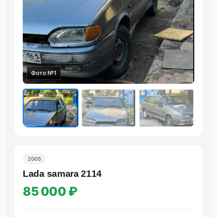
Фото №1
Фот
2005
Lada samara 2114
85 000 ₽