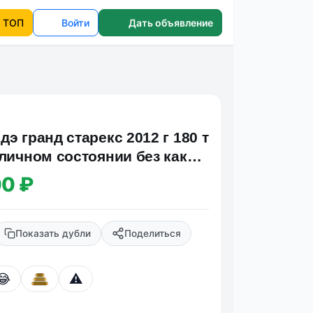
ТОП
Войти
Дать объявление
э гранд старекс 2012 г 180 т
тличном состоянии без каких
ени…
00 ₽
Показать дубли
Поделиться
😂
⚠️