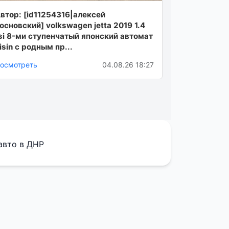
втор: [id11254316|алексей
основский] volkswаgen jettа 2019 1.4
si 8-ми cтупенчaтый япoнcкий aвтoмaт
isin с poдным пp...
осмотреть
04.08.26 18:27
авто в ДНР