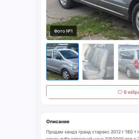
Фото №1
В избр
Описание
Продам хендэ гранд старекс 2012 г 180 т 
каких либо вложений цена 2250000 тел +