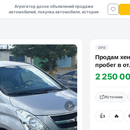
Агрегатор досок объявлений продажи
автомобилей, покупка автомобиля, история
авто в ДНР и ЛНР
2012
Продам хенд
пробег в о
либо влож
2 250 0
Источник
👍
🔥