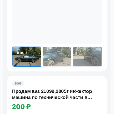
Фот
2005
Продам ваз 21099,2005г инжектор
машина по технической части в
идеале, двигатель сделан, ко…
200 ₽