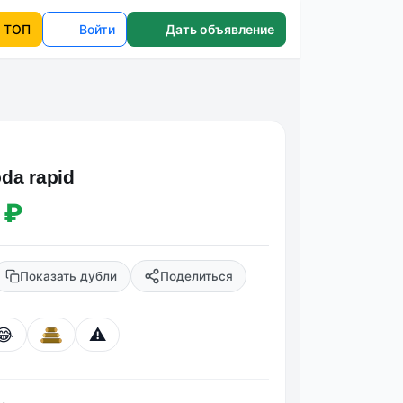
ТОП
Войти
Дать объявление
da rapid
 ₽
Показать дубли
Поделиться
😂
⚠️