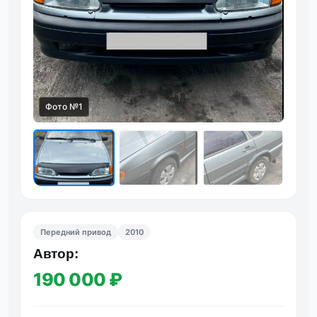
Фото №1
Фот
Передний привод
2010
Автор:
190 000 ₽