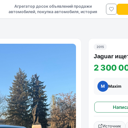
Агрегатор досок объявлений продажи
автомобилей, покупка автомобиля, история
авто в ДНР и ЛНР
2015
Jаguаr ище
2 300 0
M
Maxim
Напис
Источник