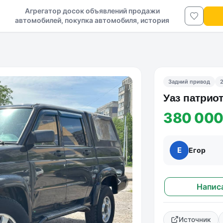
Агрегатор досок объявлений продажи
автомобилей, покупка автомобиля, история
авто в ДНР и ЛНР
Задний привод
Уаз патрио
380 000
Е
Егор
Напис
Источник