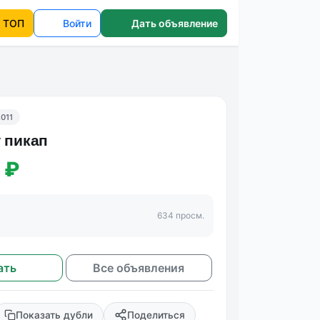
ТОП
Войти
Дать объявление
2011
т пикап
 ₽
634 просм.
ать
Все объявления
Показать дубли
Поделиться