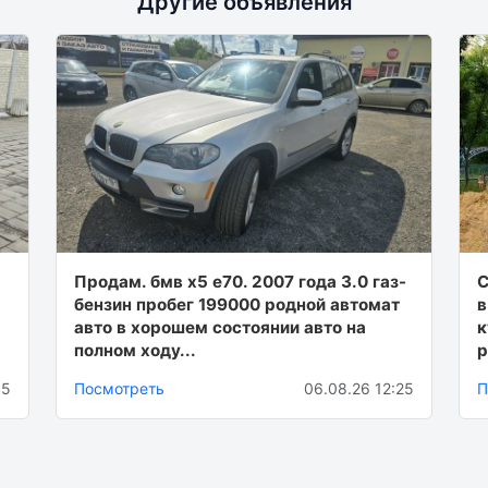
Другие объявления
Продам. бмв х5 е70. 2007 года 3.0 газ-
С
бензин пробег 199000 родной автомат
в
авто в хорошем состоянии авто на
к
полном ходу...
р
45
Посмотреть
06.08.26 12:25
П