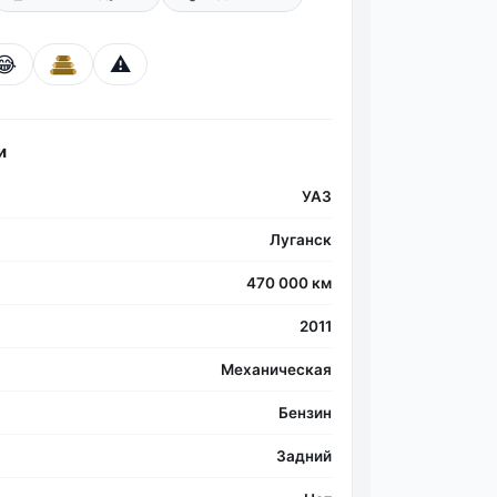
😂
⚠️
Фо
и
УАЗ
Луганск
470 000 км
2011
Механическая
Бензин
Задний