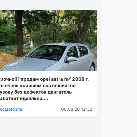
рочно!!! πродам opel astra h✅ 2008 г.
 в очень хорошeм cоcтоянии! по
узову без дефектов двигaтель
aботaет идеaльно....
осмотреть
06.08.26 12:32