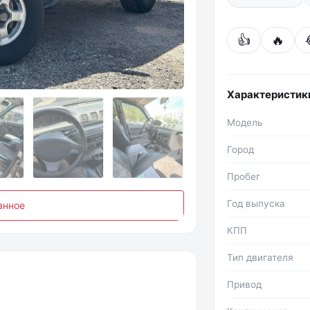
👍
🔥
Фото №2
Характеристик
Модель
Город
Пробег
Год выпуска
анное
КПП
Тип двигателя
Привод