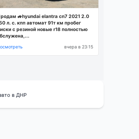
родам 🚙hyundai elantra cn7 2021 2.0
50 л. с. кпп автомат 91т км пробег
иски с резиной новые r18 полностью
бслужена,...
осмотреть
вчера в 23:15
авто в ДНР