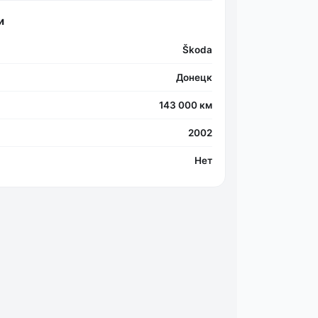
и
Škoda
Фо
Донецк
143 000 км
2002
Нет