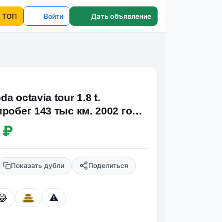
ТОП
Войти
Дать объявление
a octavia tour 1.8 t.
робег 143 тыс км. 2002 год.
н за всю…
 ₽
Показать дубли
Поделиться
😂
⚠️