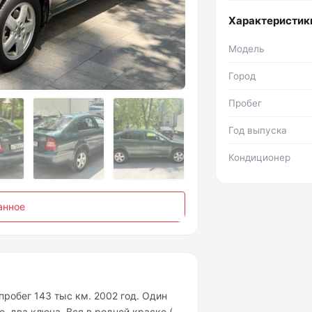
Характеристик
Модель
Фото №2
Город
Пробег
Год выпуска
Кондиционер
анное
 пробег 143 тыс км. 2002 год. Один
е, два ключа. Вся в родной краске (