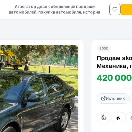
Агрегатор досок объявлений продажи
автомобилей, покупка автомобиля, история
авто в ДНР и ЛНР
2002
Продам skod
Механика, п
Один хозяи
420 000
Источник
👍
🔥