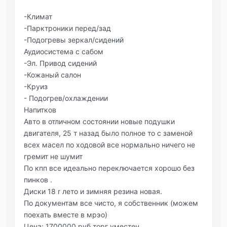
-Климат
-Парктроники перед/зад
-Подогревы зеркал/сидений
Аудиосистема с сабом
-Эл. Привод сидений
-Кожаный салон
-Круиз
- Подогрев/охлаждении
Напитков
Авто в отличном состоянии новые подушки
двигателя, 25 т назад было полное то с заменой
всех масел по ходовой все нормально ничего не
гремит не шумит
По кпп все идеально переключается хорошо без
пинков .
Диски 18 r лето и зимняя резина новая.
По документам все чисто, я собственник (можем
поехать вместе в мрэо)
Цена: 1700000 руб торг уместен.