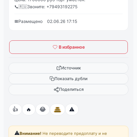
📞🇷🇺Звоните: +79493192275
📅
Размещено
02.06.26 17:15
В избранное
Источник
Показать дубли
Поделиться
👍
🔥
😂
⚠️
⚠️
Внимание!
Не переводите предоплату и не