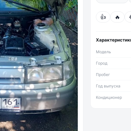
👍
🔥
Фото №2
Характеристик
Модель
Город
Пробег
Год выпуска
Кондиционер