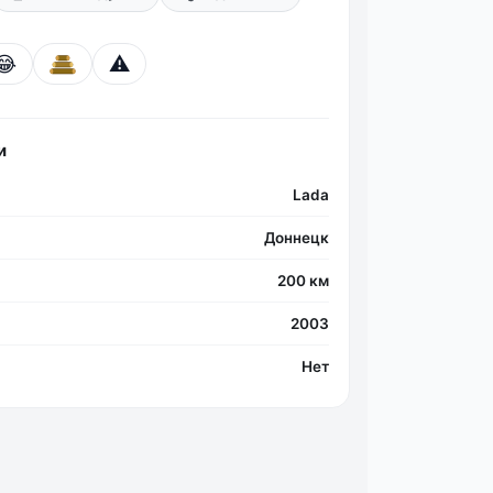
😂
⚠️
и
Lada
Доннецк
200 км
2003
Нет
Фо