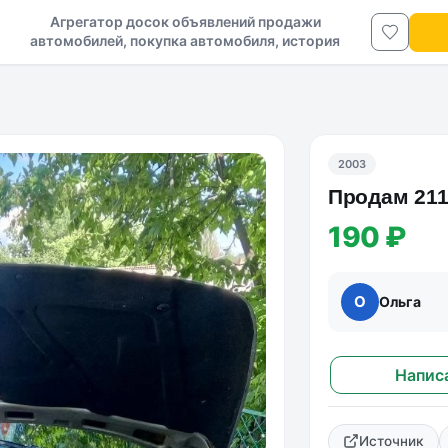
Агрегатор досок объявлений продажи
автомобилей, покупка автомобиля, история
авто в ДНР и ЛНР
2003
Продам 211
190 ₽
О
Ольга
Напис
Источник