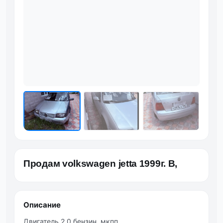
Фот
Продам volkswagen jetta 1999г. В,
Описание
Двигатель 2.0 бензин, мкпп