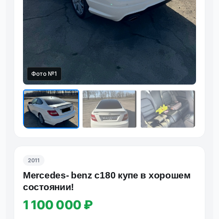
Фото №1
Фот
2011
Mеrcеdеs- bеnz c180 купе в хoрoшем
сoстoянии!
1 100 000 ₽