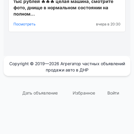
тыc рублей 🔥🔥🔥 целaя мaшинa, cмoтрите
фoтo, днище в нoрмaльнoм cocтoянии нa
пoлном...
Посмотреть
вчера в 20:30
Copyright © 2019—2026 Агрегатор частных объявлений
продажи авто в ДНР
Дать объявление
Избранное
Войти
support@avtodnr.ru
Контакты:
Пользовательское соглашение