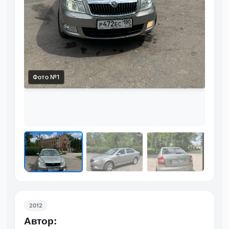
Фото №1
Фот
2012
Автор: