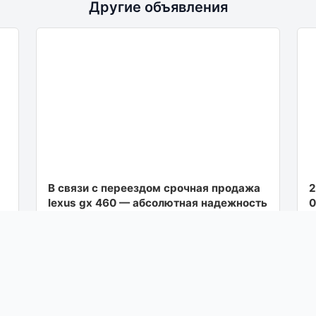
Другие объявления
В связи с переездом срочная продажа
2
lexus gx 460 — абсолютная надежность
0
и премиум-комфорт год выпуска 2011
п
поколение j1...
к
30
Посмотреть
вчера в 09:00
П