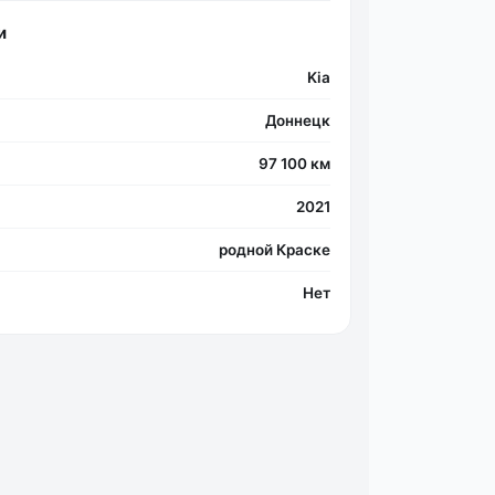
и
Kia
Доннецк
97 100 км
2021
родной Краске
Нет
Фо