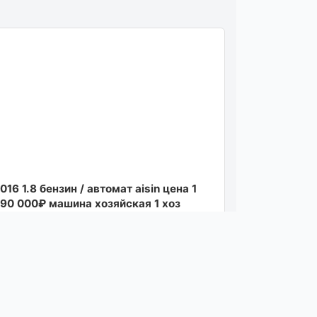
016 1.8 бензин / автомат aisin цена 1
90 000₽ машина хозяйская 1 хоз
робег 177 000 возможна продажа в
редит +7949839...
осмотреть
05.08.26 11:06