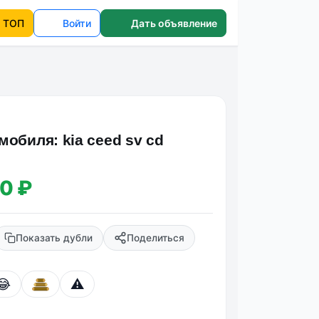
ТОП
Войти
Дать объявление
мобиля: kia ceed sv cd
0 ₽
Показать дубли
Поделиться
😂
⚠️