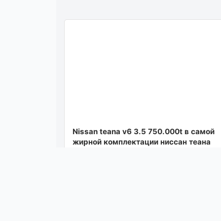
Nissan teana v6 3.5 750.000t в самой
жирной комплектации ниссан теана
объем 3.5 на панармной крыше эл.
шторки 4 зонный к...
Посмотреть
вчера в 13: