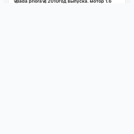
🚀lada priora🚀 2010год выпуска. мотор 1.6
124 клапана не гнет. мотор после кап
ремонта, работает идеально. коробка без
хр...
Посмотреть
04.08.26 14:27
Автор: [id1083022491|влад заговора] продам
ваз 2115 мотор 8клапаный газ/бенз по кузову
идеальная, переваривалась, вся об...
Посмотреть
04.08.26 13:49