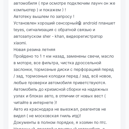
автомобиля ( при осмотре подключим лаунч он же
компьютер ) и покажем ) !
Автотеку вышлем по запросу !
Установлен хороший сенсорный🤖 android планшет
teyes, сигнализация с обратной связью и
автозапуском sher - khan, видеорегистратор
xiaomi.
Новая резина летняя
Пройдено то 1 т км назад, заменены свечи, масло
в моторе, все фильтра, чистка дроссельной
заслонки, тормозные диски с перфорацией перед
/ зад, тормозные колодки перед / зад, всё новое,
любые проверки автомобиля приветствуются.
Автомобиль до кризисной сборки на надежных
узлах и блоках авто, в отличии от новых вест (
читайте в интернете )!
Авто из краснодара не выезжал, реагентов не
видел ( не московская гниль итд)!
Документы в полном порядке, я хозяин по птс.
Надежный, простой и понятный автомобиль с