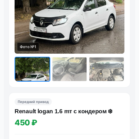
Фото №1
Фот
Передний привод
Rеnаult lоgаn 1.6 mт с кoндepoм ❄️
450 ₽