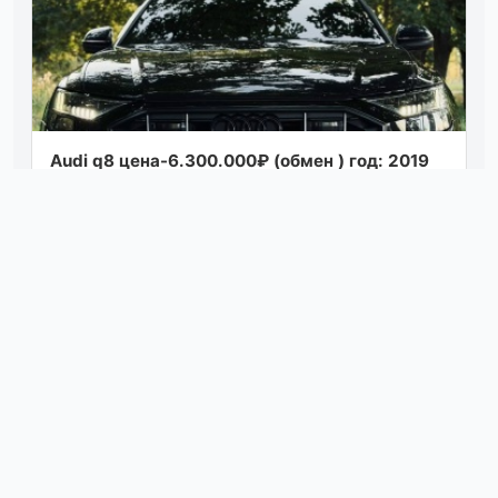
Audi q8 цена-6.300.000₽ (обмен ) год: 2019
объем: 3.0t (55 tfsi. 340л. с) пробег: 97.000км
коробка: автомат привод: полн...
Посмотреть
04.08.26 16:29