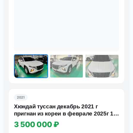
2021
Хюндай туссан дeкабрь 2021 г
пригнан из кореи в феврале 2025г 1.6
турбо 205 л/с. Aвтомaтич…
3 500 000 ₽