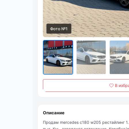
Фото №1
В избр
Описание
Продам mercedes c180 w205 рестайлинг 1.
тыс. Км. ,заводское остекление. Коробка/д