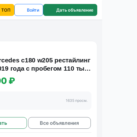
ТОП
Войти
Дать объявление
cedes c180 w205 рестайлинг
019 года с пробегом 110 тыс.
ско…
00 ₽
1635 просм.
ать
Все объявления