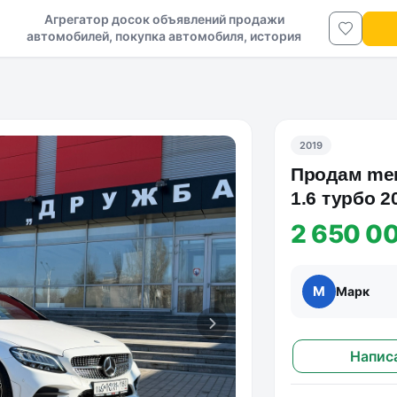
Агрегатор досок объявлений продажи
автомобилей, покупка автомобиля, история
авто в ДНР и ЛНР
2019
Продам mer
1.6 турбо 2
Км. ,завод
2 650 0
М
Марк
Напис