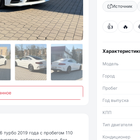
Источник
👍
🔥
Фото №2
Характеристик
Модель
Город
Пробег
анное
Год выпуска
КПП
Тип двигателя
6 турбо 2019 года с пробегом 110
Кондиционер
вигатель работает отлично, без