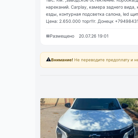
нареканий. Carplay, камера заднего вида
езды, контурная подсветка салона, led щит
Цена: 2.650.000 торг‼️г. Донецк +794984
📅
Размещено
20.07.26 19:01
⚠️
Внимание!
Не переводите предоплату и н