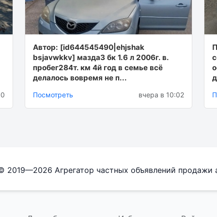
Автор: [id644545490|ehjshak
П
bsjavwkkv] маздa3 бк 1.6 л 2006г. в.
с
пpобег284т. км 4й гoд в семье всё
о
делaлоcь воврeмя не п...
д
00
Посмотреть
вчера в 10:02
П
 © 2019—2026 Агрегатор частных объявлений продажи 