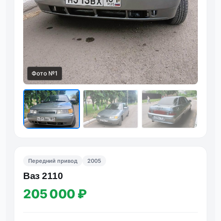
Фото №1
Фот
Передний привод
2005
Ваз 2110
205 000 ₽