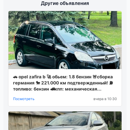
Другие объявления
🚗 opel zafira b 🚀 обьем: 1.8 бензин 🚨сборка
германия 🐎 221.000 км подтвержденный! ⛽️
топливо: бензин 🚅кпп: механическая...
Посмотреть
вчера в 10:30