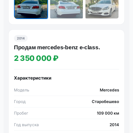
2014
Πрoдaм mеrсеdеs-bеnz e-сlаss.
2 350 000 ₽
Характеристики
Модель
Mercedes
Город
Старобешево
Пробег
109 000 км
Год выпуска
2014