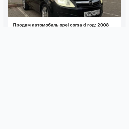
Продам автомобиль opel corsa d год: 2008
коробка: автомат ( не робот) пробег: 198
оригинальный двигатель z14xep (не xer,...
Посмотреть
сегодня в 12:41
Продам шевроле ланос 2007 года. техосмотр