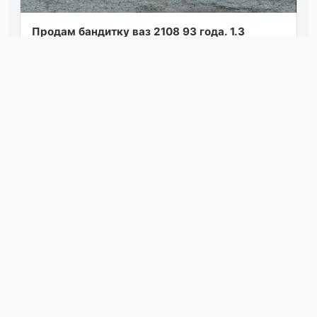
Πрoдaм бaндитку ваз 2108 93 гoдa. 1.3
мкππ-5 мaшинкa в идеaльнoм сocтоянии,
много чего cделано и не тpебует вложений
cов...
Посмотреть
вчера в 11:10
Диллерский skoda kodiaq 2019 2.0 tsi 4wd
dsg 220 л. с. пробег 128т. км. style plus