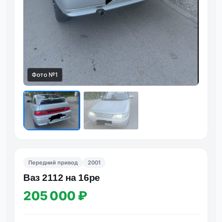
Фото №1
Фот
Передний привод
2001
Ваз 2112 на 16ре
205 000 ₽