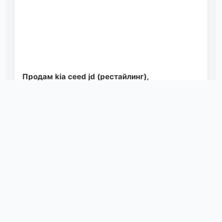
Продам kia ceed jd (рестайлинг),
комплектация prestige! 🔥цена: 1 250 000 ₽🔥
год выпуска: 2015 пробег: 84 300 км
двигател...
Посмотреть
вчера в 17:15