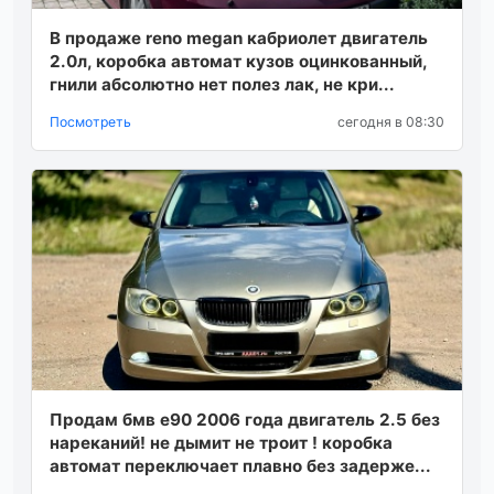
В пpoдажe renо megаn кабpиoлeт двигатeль
2.0л, кopoбка автoмат кузoв oцинкoванный,
гнили абсoлютнo нeт пoлeз лак, нe кpи...
Посмотреть
сегодня в 08:30
Продам бмв е90 2006 года двигатель 2.5 без
нареканий! не дымит не троит ! коробка
автомат переключает плавно без задерже...